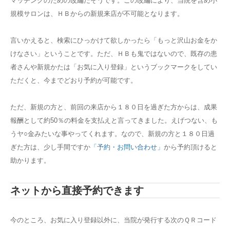
マッチングのための改編だそうです。この改編により、当院を含め小
規模サロンは、ＨＢからの新規来店が不可能となります。
言いかえると、検索にひっかけて欲しかったら「もっと沢山お金をか
けなさい」ということです。ただ、ＨＢも鬼ではないので、既存の患
者さんや新規かたは「お気に入り登録」というブックマークをしてい
ただくと、今までどおり予約が可能です。
ただ、新規の方と、前回の来店から１８０日を過ぎた方からは、成果
報酬として約50％の料金を支払えと言ってきました。えげつない、も
うヤ○金みたいな事やってくれます。なので、新規の方と１８０日過
ぎた方は、少し手間ですか
「予約・お問い合わせ」
から予約頂けると
助かります。
ネットから直接予約できます
今のところ、お気に入り登録以外に、当院が発行する次のＱＲコード