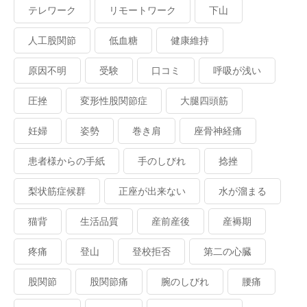
テレワーク
リモートワーク
下山
人工股関節
低血糖
健康維持
原因不明
受験
口コミ
呼吸が浅い
圧挫
変形性股関節症
大腿四頭筋
妊婦
姿勢
巻き肩
座骨神経痛
患者様からの手紙
手のしびれ
捻挫
梨状筋症候群
正座が出来ない
水が溜まる
猫背
生活品質
産前産後
産褥期
疼痛
登山
登校拒否
第二の心臓
股関節
股関節痛
腕のしびれ
腰痛