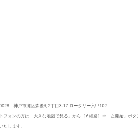
-0028 神戸市灘区森後町2丁目3-17 ロータリー六甲102
トフォンの方は「大きな地図で見る」から［↱経路］⇒「△開始」ボタ
いたします。