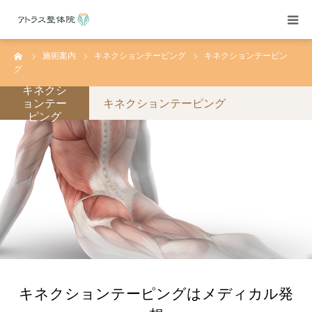
ーム
施術案内
キネクションテーピング
キネクションテーピン
当院紹介
グ
キネクシ
施術案内
ョンテー
キネクションテーピング
ピング
施術料金
よくある質問
アクセス
ブログ
キネクションテーピングはメディカル発