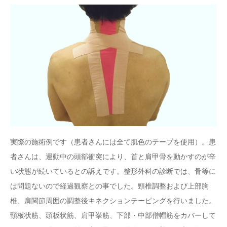
実際の施術例です（患者さんには全て肌色のテープを使用）。患
者さんは、運動中の頭部衝突により、首と肩甲骨を動かすのが辛
い状態が続いているとの訴えです。整形外科の診断では、骨等に
は問題ないので経過観察との事でした。頸椎調整および上部胸
椎、肩関節周囲の調整後キネクションテーピングを行いました。
頸板状筋、頭板状筋、肩甲挙筋、下部・中部僧帽筋をカバーして