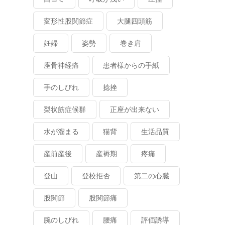
変形性股関節症
大腿四頭筋
妊婦
姿勢
巻き肩
座骨神経痛
患者様からの手紙
手のしびれ
捻挫
梨状筋症候群
正座が出来ない
水が溜まる
猫背
生活品質
産前産後
産褥期
疼痛
登山
登校拒否
第二の心臓
股関節
股関節痛
腕のしびれ
腰痛
評価誘導