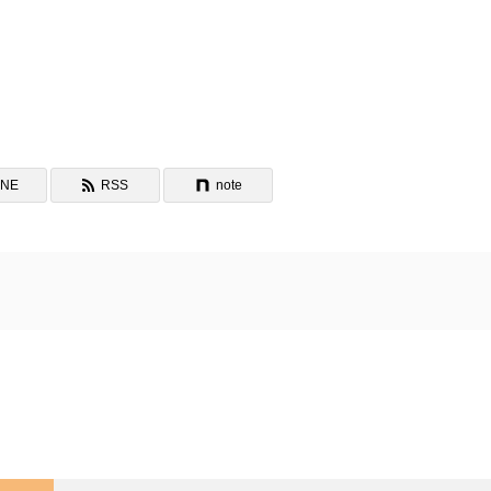
INE
RSS
note