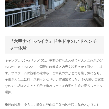
『六甲ナイトハイク』ドキドキのアドベンチ
ャー体験
キャンプカウンセリングでは、事前の打ち合わせで本人とご両親のど
ちらかに来てもらい、ご両親には趣旨と内容を説明させて頂いていま
す。プログラムの説明の途中ら、ご両親の方がとても乗り気になり、
子供さん以上に行く気満々となりいい雰囲気でした。 仲の良いご家族
なので、話はとんとん拍子で進みルートは自宅から近い青谷ルートを
選択。
季節は晩秋、夕方１７時前に登山口手前の妙光院に集合となりまし