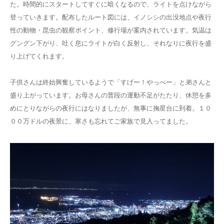
た。時間的にスタートしてすぐに暗くなるので、ライトを点けながら
登っていきます。配布したルート図には、イノシシの出没地点や夜行
性の動物・昆虫の観察ポイント、修行場が案内されています。気温は
グングン下がり、吐く息にライトが白く反射し、それなりに夜行を盛
り上げてくれます。
子供さんは終始興奮しているようで「すげー！やっべー」と弟さんと
盛り上がっています。お母さんの普段の運動不足がたたり、休憩を多
めにとりながらの夜行にはなりましたが、無事に掬星台に到着。１０
００万ドルの夜景に、寒さも忘れてご家族で見入ってました。