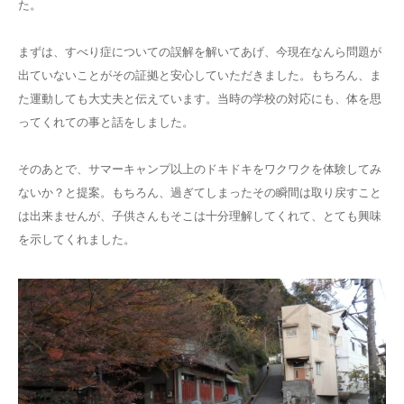
た。
まずは、すべり症についての誤解を解いてあげ、今現在なんら問題が
出ていないことがその証拠と安心していただきました。もちろん、ま
た運動しても大丈夫と伝えています。当時の学校の対応にも、体を思
ってくれての事と話をしました。
そのあとで、サマーキャンプ以上のドキドキをワクワクを体験してみ
ないか？と提案。もちろん、過ぎてしまったその瞬間は取り戻すこと
は出来ませんが、子供さんもそこは十分理解してくれて、とても興味
を示してくれました。