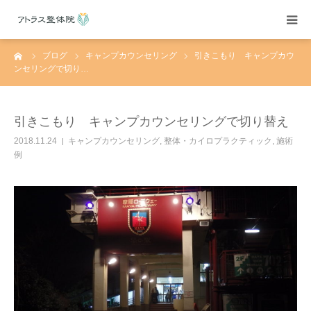
ーム
ブログ
キャンプカウンセリング
引きこもり キャンプカウ
当院紹介
ンセリングで切り…
施術案内
引きこもり キャンプカウンセリングで切り替え
施術料金
2018.11.24
キャンプカウンセリング
,
整体・カイロプラクティック
,
施術
例
よくある質問
アクセス
ブログ