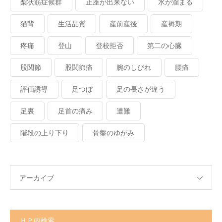
梨状筋症候群
正座が出来ない
水が溜まる
猫背
生活品質
産前産後
産褥期
疼痛
登山
登校拒否
第二の心臓
股関節
股関節痛
腕のしびれ
腰痛
評価誘導
足つぼ
足の長さが違う
足裏
足首の痛み
遭難
階段の上り下り
骨盤のゆがみ
アーカイブ
ＨＰ内検索