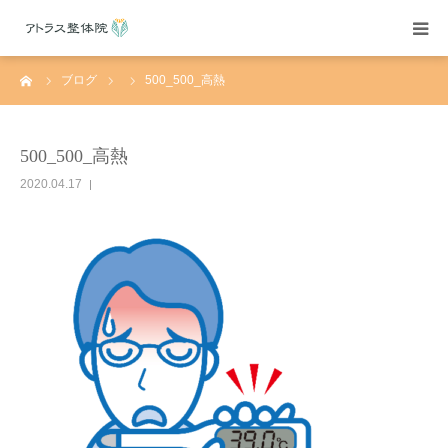
ーム
ブログ
500_500_高熱
当院紹介
施術案内
500_500_高熱
2020.04.17
施術料金
よくある質問
アクセス
ブログ