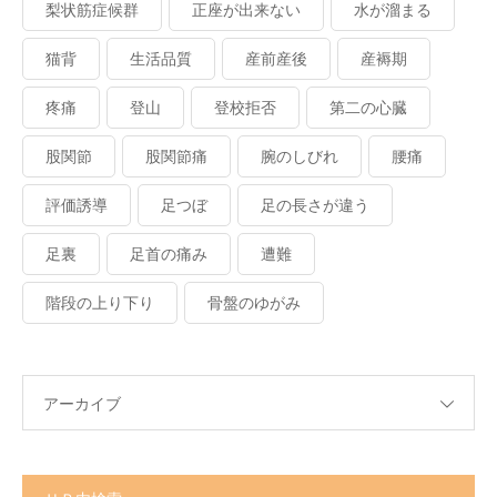
梨状筋症候群
正座が出来ない
水が溜まる
猫背
生活品質
産前産後
産褥期
疼痛
登山
登校拒否
第二の心臓
股関節
股関節痛
腕のしびれ
腰痛
評価誘導
足つぼ
足の長さが違う
足裏
足首の痛み
遭難
階段の上り下り
骨盤のゆがみ
アーカイブ