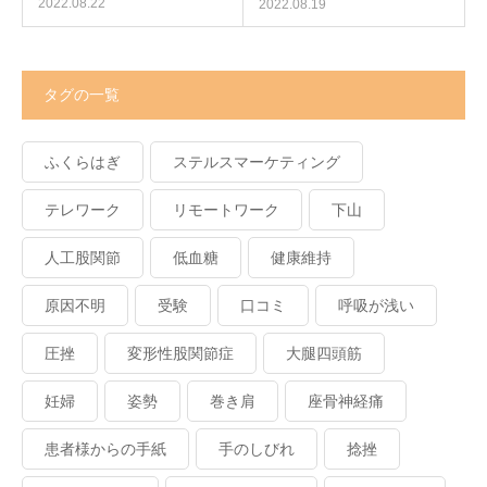
2022.08.22
2022.08.19
タグの一覧
ふくらはぎ
ステルスマーケティング
テレワーク
リモートワーク
下山
人工股関節
低血糖
健康維持
原因不明
受験
口コミ
呼吸が浅い
圧挫
変形性股関節症
大腿四頭筋
妊婦
姿勢
巻き肩
座骨神経痛
患者様からの手紙
手のしびれ
捻挫