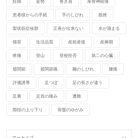
妊婦
姿勢
巻き肩
座骨神経痛
患者様からの手紙
手のしびれ
捻挫
梨状筋症候群
正座が出来ない
水が溜まる
猫背
生活品質
産前産後
産褥期
疼痛
登山
登校拒否
第二の心臓
股関節
股関節痛
腕のしびれ
腰痛
評価誘導
足つぼ
足の長さが違う
足裏
足首の痛み
遭難
階段の上り下り
骨盤のゆがみ
アーカイブ