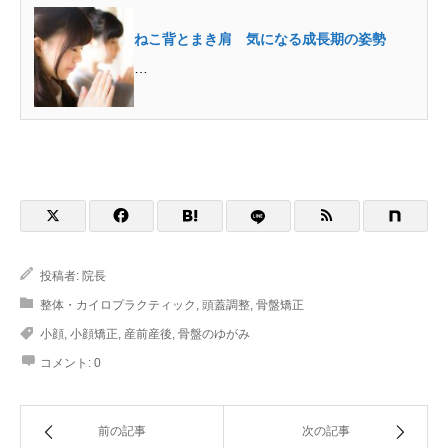
ねこ背とまき肩 気になる成長期の姿勢
…
投稿者:
院長
整体・カイロプラクティック
,
頭蓋調整
,
骨盤矯正
小顔
,
小顔矯正
,
産前産後
,
骨盤のゆがみ
コメント:
0
前の記事
次の記事