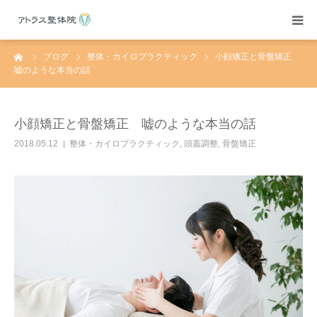
ーム
ブログ
整体・カイロプラクティック
小顔矯正と骨盤矯正
当院紹介
嘘のような本当の話
施術案内
小顔矯正と骨盤矯正 嘘のような本当の話
施術料金
2018.05.12
整体・カイロプラクティック
,
頭蓋調整
,
骨盤矯正
よくある質問
アクセス
ブログ