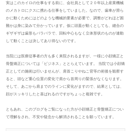
実はこのカイロの仕事をする前に、会社員として２０年以上産業機械
のメカトロにクスに携わる仕事をしていました。なので、歯車が滑ら
かに動くためにはどのような機械的要素が必要で、調整がどれほど困
難かは身に染みて分かっています。仮に頭蓋が動くとしても、縫合の
ギザギザは歯形もバラバラで、回転中心もなく立体形状のものが連動
して動くことは決してあり得ないのです。
当院には医療従事者の方も多く来院されるますが、一様に小顔矯正と
骨盤矯正については「ビジネス」ととらえています。 当院では小顔矯
正としての施術は行いませんが、肩首こりやねこ背等の術後を観察す
ると、頭など重心位置の変化で肩から首周りの緊張がなくなります。
そして、あごから肩までのラインに変化がますので、結果としては、
顔がスッキリしたと喜ばれるのですがちょっと複雑です。
ともあれ、このブログをご覧になった方が小顔矯正と骨盤矯正につい
て理解をされ、不安や疑念から解消されることを願っています。