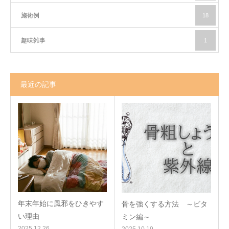
施術例
18
趣味雑事
1
最近の記事
年末年始に風邪をひきやす
骨を強くする方法 ～ビタ
い理由
ミン編～
2025.12.26
2025.10.19