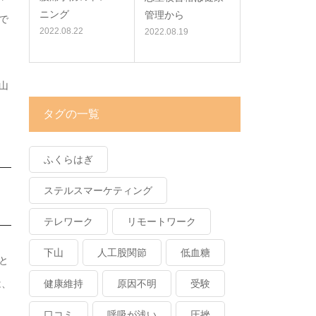
ニング
管理から
で
2022.08.22
2022.08.19
山
タグの一覧
ふくらはぎ
ステルスマーケティング
テレワーク
リモートワーク
下山
人工股関節
低血糖
と
健康維持
原因不明
受験
は、
口コミ
呼吸が浅い
圧挫