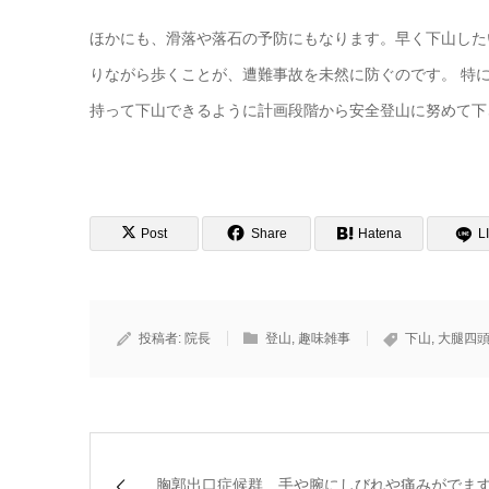
ほかにも、滑落や落石の予防にもなります。早く下山した
りながら歩くことが、遭難事故を未然に防ぐのです。 特
持って下山できるように計画段階から安全登山に努めて下
Post
Share
Hatena
L
投稿者:
院長
登山
,
趣味雑事
下山
,
大腿四
胸郭出口症候群 手や腕にしびれや痛みがでま