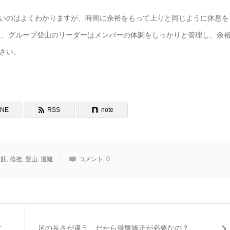
いのはよくわかりますが、時間に余裕をもって上りと同じように休息を
に、グループ登山のリーダーはメンバーの体調をしっかりと管理し、余
さい。
INE
RSS
note
頭筋
,
捻挫
,
登山
,
遭難
コメント:
0
す
足の長さが違う だから骨盤矯正が必要なの？