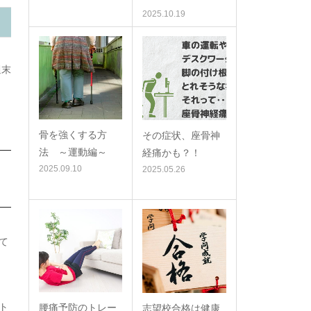
2025.10.19
週末
骨を強くする方
その症状、座骨神
法 ～運動編～
経痛かも？！
2025.09.10
2025.05.26
て
ト
腰痛予防のトレー
志望校合格は健康