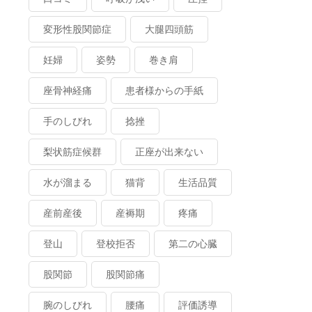
変形性股関節症
大腿四頭筋
妊婦
姿勢
巻き肩
座骨神経痛
患者様からの手紙
手のしびれ
捻挫
梨状筋症候群
正座が出来ない
水が溜まる
猫背
生活品質
産前産後
産褥期
疼痛
登山
登校拒否
第二の心臓
股関節
股関節痛
腕のしびれ
腰痛
評価誘導