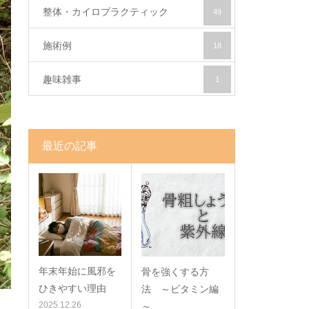
整体・カイロプラクティック
49
施術例
18
趣味雑事
1
最近の記事
年末年始に風邪を
骨を強くする方
ひきやすい理由
法 ～ビタミン編
2025.12.26
～