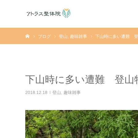
ホーム
ブログ
登山
趣味雑事
下山時に多い遭難 
下山時に多い遭難 登山
2018.12.18
登山
,
趣味雑事