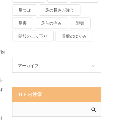
足つぼ
足の長さが違う
足裏
足首の痛み
遭難
階段の上り下り
骨盤のゆがみ
、
荷物
アーカイブ
レ
す
ＨＰ内検索
キ