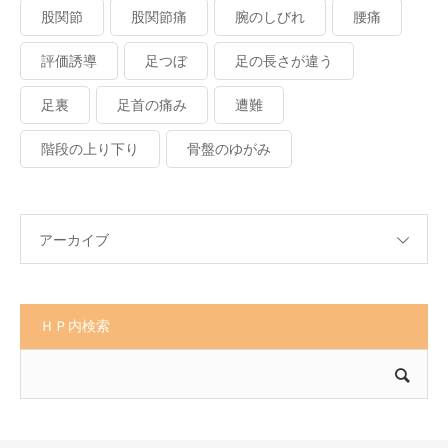
股関節
股関節痛
腕のしびれ
腰痛
評価誘導
足つぼ
足の長さが違う
足裏
足首の痛み
遭難
階段の上り下り
骨盤のゆがみ
アーカイブ
ＨＰ内検索