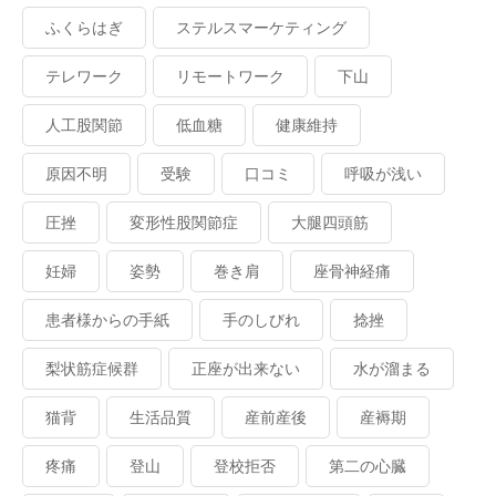
ふくらはぎ
ステルスマーケティング
テレワーク
リモートワーク
下山
人工股関節
低血糖
健康維持
原因不明
受験
口コミ
呼吸が浅い
圧挫
変形性股関節症
大腿四頭筋
妊婦
姿勢
巻き肩
座骨神経痛
患者様からの手紙
手のしびれ
捻挫
梨状筋症候群
正座が出来ない
水が溜まる
猫背
生活品質
産前産後
産褥期
疼痛
登山
登校拒否
第二の心臓