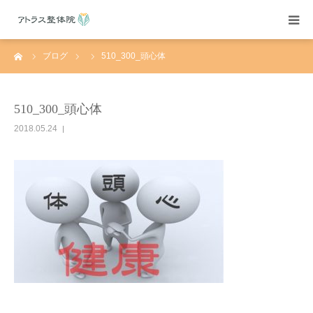
ーム
ブログ
510_300_頭心体
当院紹介
施術案内
510_300_頭心体
2018.05.24
施術料金
よくある質問
アクセス
ブログ