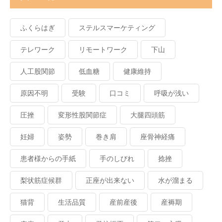
ふくらはぎ
ステルスマーケティング
テレワーク
リモートワーク
下山
人工股関節
低血糖
健康維持
原因不明
受験
口コミ
呼吸が浅い
圧挫
変形性股関節症
大腿四頭筋
妊婦
姿勢
巻き肩
座骨神経痛
患者様からの手紙
手のしびれ
捻挫
梨状筋症候群
正座が出来ない
水が溜まる
猫背
生活品質
産前産後
産褥期