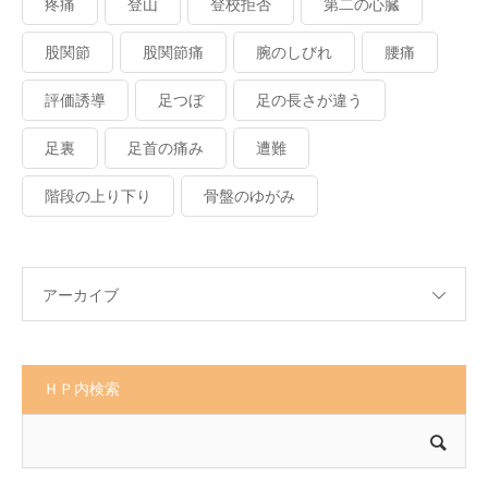
疼痛
登山
登校拒否
第二の心臓
股関節
股関節痛
腕のしびれ
腰痛
評価誘導
足つぼ
足の長さが違う
足裏
足首の痛み
遭難
階段の上り下り
骨盤のゆがみ
アーカイブ
ＨＰ内検索