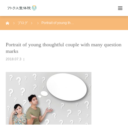
ーム
ブログ
Portrait of young th…
当院紹介
施術案内
Portrait of young thoughtful couple with many question
marks
施術料金
2018.07.3
よくある質問
アクセス
ブログ