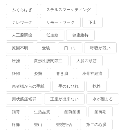
ふくらはぎ
ステルスマーケティング
テレワーク
リモートワーク
下山
人工股関節
低血糖
健康維持
原因不明
受験
口コミ
呼吸が浅い
圧挫
変形性股関節症
大腿四頭筋
妊婦
姿勢
巻き肩
座骨神経痛
患者様からの手紙
手のしびれ
捻挫
梨状筋症候群
正座が出来ない
水が溜まる
猫背
生活品質
産前産後
産褥期
疼痛
登山
登校拒否
第二の心臓