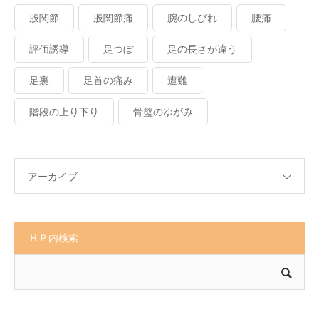
股関節
股関節痛
腕のしびれ
腰痛
評価誘導
足つぼ
足の長さが違う
足裏
足首の痛み
遭難
階段の上り下り
骨盤のゆがみ
アーカイブ
ＨＰ内検索