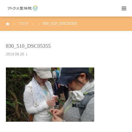
ーム
ブログ
830_510_DSC05355
当院紹介
施術案内
830_510_DSC05355
2019.09.20
施術料金
よくある質問
アクセス
ブログ